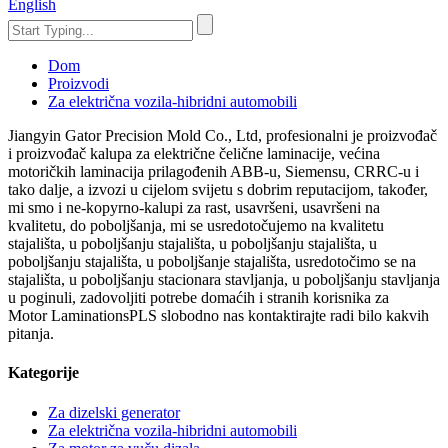
English
Dom
Proizvodi
Za električna vozila-hibridni automobili
Jiangyin Gator Precision Mold Co., Ltd, profesionalni je proizvođač
i proizvođač kalupa za električne čelične laminacije, većina
motoričkih laminacija prilagođenih ABB-u, Siemensu, CRRC-u i
tako dalje, a izvozi u cijelom svijetu s dobrim reputacijom, također,
mi smo i ne-kopyrno-kalupi za rast, usavršeni, usavršeni na
kvalitetu, do poboljšanja, mi se usredotočujemo na kvalitetu
stajališta, u poboljšanju stajališta, u poboljšanju stajališta, u
poboljšanju stajališta, u poboljšanje stajališta, usredotočimo se na
stajališta, u poboljšanju stacionara stavljanja, u poboljšanju stavljanja
u poginuli, zadovoljiti potrebe domaćih i stranih korisnika za
Motor LaminationsPLS slobodno nas kontaktirajte radi bilo kakvih
pitanja.
Kategorije
Za dizelski generator
Za električna vozila-hibridni automobili