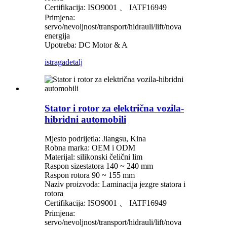
Certifikacija: ISO9001 、 IATF16949
Primjena:
servo/nevoljnost/transport/hidrauli/lift/nova
energija
Upotreba: DC Motor & A
istraga
detalj
Stator i rotor za električna vozila-
hibridni automobili
Mjesto podrijetla: Jiangsu, Kina
Robna marka: OEM i ODM
Materijal: silikonski čelični lim
Raspon sizestatora 140 ~ 240 mm
Raspon rotora 90 ~ 155 mm
Naziv proizvoda: Laminacija jezgre statora i
rotora
Certifikacija: ISO9001 、 IATF16949
Primjena:
servo/nevoljnost/transport/hidrauli/lift/nova