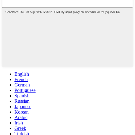
English
French
German
Portuguese
Spanish
Russian
Japanese
Korean
Arabic
Irish
Greek
Turkish