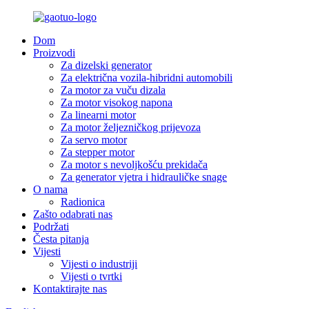
Dom
Proizvodi
Za dizelski generator
Za električna vozila-hibridni automobili
Za motor za vuču dizala
Za motor visokog napona
Za linearni motor
Za motor željezničkog prijevoza
Za servo motor
Za stepper motor
Za motor s nevoljkošću prekidača
Za generator vjetra i hidrauličke snage
O nama
Radionica
Zašto odabrati nas
Podržati
Česta pitanja
Vijesti
Vijesti o industriji
Vijesti o tvrtki
Kontaktirajte nas