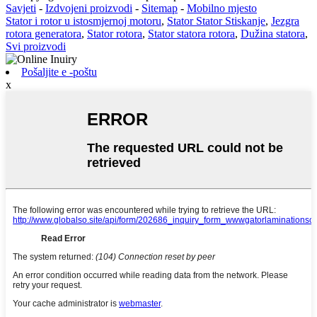
Savjeti
-
Izdvojeni proizvodi
-
Sitemap
-
Mobilno mjesto
Stator i rotor u istosmjernoj motoru
,
Stator Stator Stiskanje
,
Jezgra
rotora generatora
,
Stator rotora
,
Stator statora rotora
,
Dužina statora
,
Svi proizvodi
Pošaljite e -poštu
x