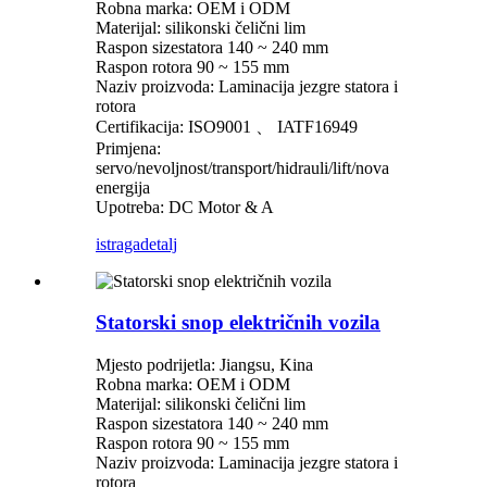
Robna marka: OEM i ODM
Materijal: silikonski čelični lim
Raspon sizestatora 140 ~ 240 mm
Raspon rotora 90 ~ 155 mm
Naziv proizvoda: Laminacija jezgre statora i
rotora
Certifikacija: ISO9001 、 IATF16949
Primjena:
servo/nevoljnost/transport/hidrauli/lift/nova
energija
Upotreba: DC Motor & A
istraga
detalj
Statorski snop električnih vozila
Mjesto podrijetla: Jiangsu, Kina
Robna marka: OEM i ODM
Materijal: silikonski čelični lim
Raspon sizestatora 140 ~ 240 mm
Raspon rotora 90 ~ 155 mm
Naziv proizvoda: Laminacija jezgre statora i
rotora