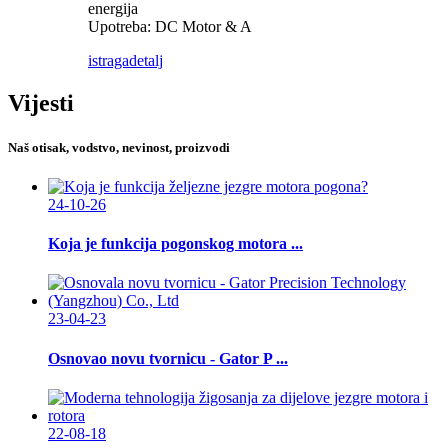
energija
Upotreba: DC Motor & A
istraga
detalj
Vijesti
Naš otisak, vodstvo, nevinost, proizvodi
24-10-26
Koja je funkcija pogonskog motora ...
23-04-23
Osnovao novu tvornicu - Gator P ...
22-08-18