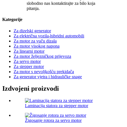
slobodno nas kontaktirajte za bilo koja
pitanja.
Kategorije
Za dizelski generator
Za električna vozila-hibridni automobili
Za motor za vuču dizala
Za motor visokog napona
Za linearni motor
Za motor željezničkog prijevoza
Za servo motor
Za stepper motor
Za motor s nevoljkošću prekidača
Za generator vjetra i hidrauličke snage
Izdvojeni proizvodi
Laminacija statora za stepper motor
Žigosanje rotora za servo motor