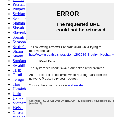
Persian
Punjabi
Serbian
Sesotho
Sinhala
Slovak
Slovenian
Somali
Samoan
Scots Gaelic
Shona
Sindhi
Sundanese
Swahili
Tajik
Tamil
Telugu
Thai
Ukrainian
Urdu
Uzbek
Vietnamese
Welsh
Xhosa