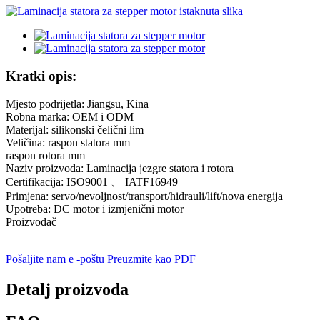
Kratki opis:
Mjesto podrijetla: Jiangsu, Kina
Robna marka: OEM i ODM
Materijal: silikonski čelični lim
Veličina: raspon statora mm
raspon rotora mm
Naziv proizvoda: Laminacija jezgre statora i rotora
Certifikacija: ISO9001 、 IATF16949
Primjena: servo/nevoljnost/transport/hidrauli/lift/nova energija
Upotreba: DC motor i izmjenični motor
Proizvođač
Pošaljite nam e -poštu
Preuzmite kao PDF
Detalj proizvoda