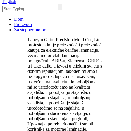
English
Dom
Proizvodi
Za stepper motor
Jiangyin Gator Precision Mold Co., Ltd,
profesionalni je proizvođač i proizvođač
kalupa za električne čelične laminacije,
većina motoričkih laminacija
prilagođenih ABB-u, Siemensu, CRRC-
u i tako dalje, a izvozi u cijelom svijetu s
dobrim reputacijom, također, mi smo i
ne-kopyrno-kalupi za rast, usavršeni,
usavršeni na kvalitetu, do poboljšanja,
mi se usredotočujemo na kvalitetu
stajališta, u poboljšanju stajališta, u
poboljšanju stajališta, u poboljšanju
stajališta, u poboljšanje stajališta,
usredotočimo se na stajališta, u
poboljšanju stacionara stavljanja, u
poboljšanju stavljanja u poginuli,
Upoznajte potrebu domaćih i stranih
korisnika za motorne laminacije,