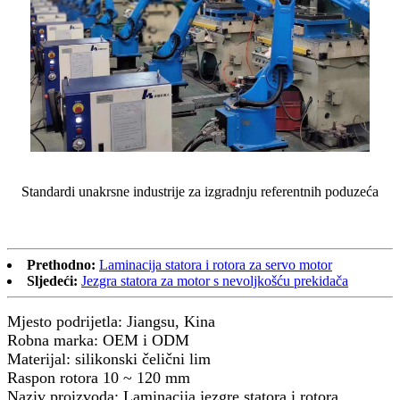
Standardi unakrsne industrije za izgradnju referentnih poduzeća
Prethodno:
Laminacija statora i rotora za servo motor
Sljedeći:
Jezgra statora za motor s nevoljkošću prekidača
Mjesto podrijetla: Jiangsu, Kina
Robna marka: OEM i ODM
Materijal: silikonski čelični lim
Raspon rotora 10 ~ 120 mm
Naziv proizvoda: Laminacija jezgre statora i rotora