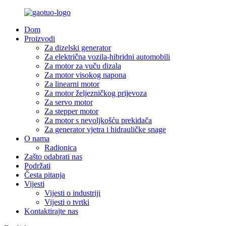
Dom
Proizvodi
Za dizelski generator
Za električna vozila-hibridni automobili
Za motor za vuču dizala
Za motor visokog napona
Za linearni motor
Za motor željezničkog prijevoza
Za servo motor
Za stepper motor
Za motor s nevoljkošću prekidača
Za generator vjetra i hidrauličke snage
O nama
Radionica
Zašto odabrati nas
Podržati
Česta pitanja
Vijesti
Vijesti o industriji
Vijesti o tvrtki
Kontaktirajte nas