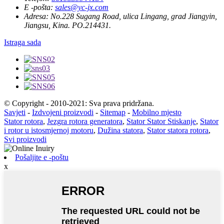
E -pošta:
sales@yc-jx.com
Adresa:
No.228 Sugang Road, ulica Lingang, grad Jiangyin,
Jiangsu, Kina. PO.214431.
Istraga sada
© Copyright - 2010-2021: Sva prava pridržana.
Savjeti
-
Izdvojeni proizvodi
-
Sitemap
-
Mobilno mjesto
Stator rotora
,
Jezgra rotora generatora
,
Stator Stator Stiskanje
,
Stator
i rotor u istosmjernoj motoru
,
Dužina statora
,
Stator statora rotora
,
Svi proizvodi
Pošaljite e -poštu
x