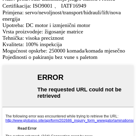
Certifikacija: ISO9001 、 IATF16949
Primjena: servo/nevoljnost/transport/hidrauli/lift/nova
energija
Upotreba: DC motor i izmjenični motor
Vrsta proizvodnje: žigosanje matrice
Tehnička: visoka preciznost
Kvaliteta: 100% inspekcija
Mogućnost opskrbe: 250000 komada/komada mjesečno
Pojedinosti o pakiranju bez vune s paletom