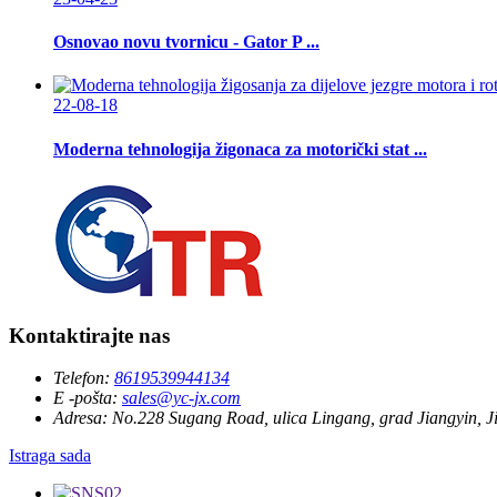
Osnovao novu tvornicu - Gator P ...
22-08-18
Moderna tehnologija žigonaca za motorički stat ...
Kontaktirajte nas
Telefon:
8619539944134
E -pošta:
sales@yc-jx.com
Adresa:
No.228 Sugang Road, ulica Lingang, grad Jiangyin, 
Istraga sada