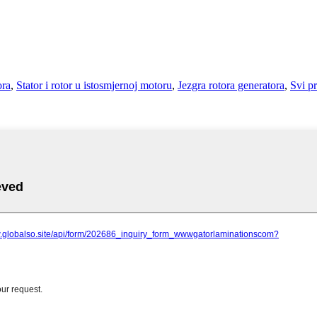
ora
,
Stator i rotor u istosmjernoj motoru
,
Jezgra rotora generatora
,
Svi p