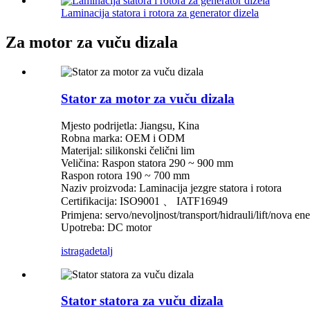
Laminacija statora i rotora za generator dizela
Za motor za vuču dizala
Stator za motor za vuču dizala
Mjesto podrijetla: Jiangsu, Kina
Robna marka: OEM i ODM
Materijal: silikonski čelični lim
Veličina: Raspon statora 290 ~ 900 mm
Raspon rotora 190 ~ 700 mm
Naziv proizvoda: Laminacija jezgre statora i rotora
Certifikacija: ISO9001 、 IATF16949
Primjena: servo/nevoljnost/transport/hidrauli/lift/nova ene
Upotreba: DC motor
istraga
detalj
Stator statora za vuču dizala