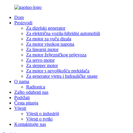
Dom
Proizvodi
Za dizelski generator
Za električna vozila-hibridni automobili
Za motor za vuču dizala
Za motor visokog napona
Za linearni motor
Za motor željezničkog prijevoza
Za servo motor
Za stepper motor
Za motor s nevoljkošću prekidača
Za generator vjetra i hidrauličke snage
O nama
Radionica
Zašto odabrati nas
Podržati
Česta pitanja
Vijesti
Vijesti o industriji
Vijesti o tvrtki
Kontaktirajte nas