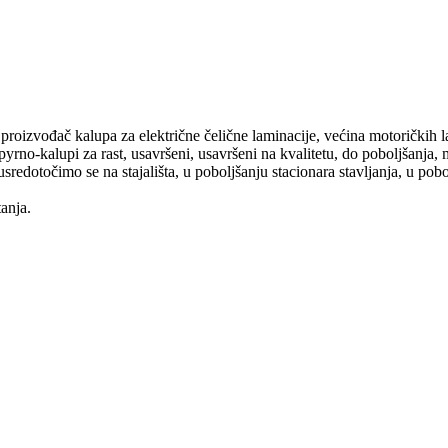
i proizvođač kalupa za električne čelične laminacije, većina motorički
rno-kalupi za rast, usavršeni, usavršeni na kvalitetu, do poboljšanja, mi
a, usredotočimo se na stajališta, u poboljšanju stacionara stavljanja, u pob
anja.