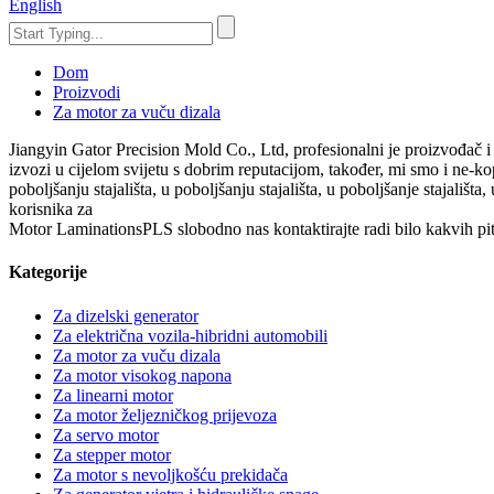
English
Dom
Proizvodi
Za motor za vuču dizala
Jiangyin Gator Precision Mold Co., Ltd, profesionalni je proizvođač 
izvozi u cijelom svijetu s dobrim reputacijom, također, mi smo i ne-kopy
poboljšanju stajališta, u poboljšanju stajališta, u poboljšanje stajališt
korisnika za
Motor LaminationsPLS slobodno nas kontaktirajte radi bilo kakvih pit
Kategorije
Za dizelski generator
Za električna vozila-hibridni automobili
Za motor za vuču dizala
Za motor visokog napona
Za linearni motor
Za motor željezničkog prijevoza
Za servo motor
Za stepper motor
Za motor s nevoljkošću prekidača