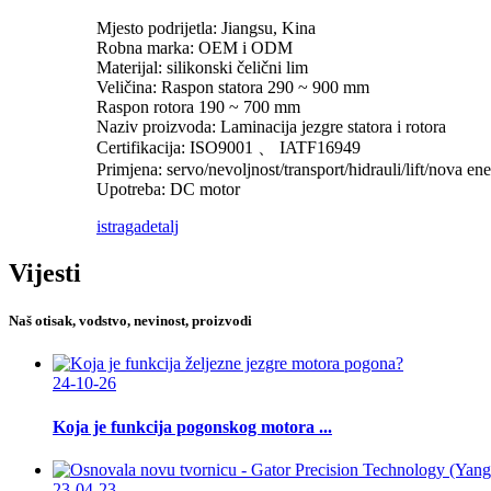
Mjesto podrijetla: Jiangsu, Kina
Robna marka: OEM i ODM
Materijal: silikonski čelični lim
Veličina: Raspon statora 290 ~ 900 mm
Raspon rotora 190 ~ 700 mm
Naziv proizvoda: Laminacija jezgre statora i rotora
Certifikacija: ISO9001 、 IATF16949
Primjena: servo/nevoljnost/transport/hidrauli/lift/nova ene
Upotreba: DC motor
istraga
detalj
Vijesti
Naš otisak, vodstvo, nevinost, proizvodi
24-10-26
Koja je funkcija pogonskog motora ...
23-04-23