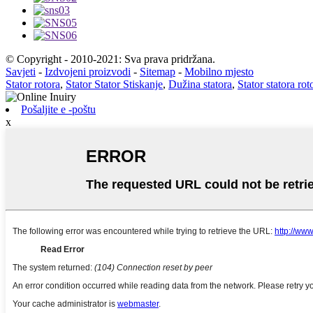
© Copyright - 2010-2021: Sva prava pridržana.
Savjeti
-
Izdvojeni proizvodi
-
Sitemap
-
Mobilno mjesto
Stator rotora
,
Stator Stator Stiskanje
,
Dužina statora
,
Stator statora rot
Pošaljite e -poštu
x