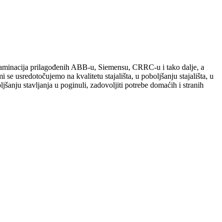
h laminacija prilagođenih ABB-u, Siemensu, CRRC-u i tako dalje, a
 se usredotočujemo na kvalitetu stajališta, u poboljšanju stajališta, u
oljšanju stavljanja u poginuli, zadovoljiti potrebe domaćih i stranih