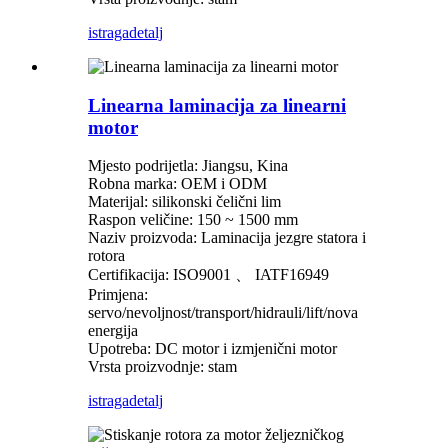
istraga
detalj
Linearna laminacija za linearni
motor
Mjesto podrijetla: Jiangsu, Kina
Robna marka: OEM i ODM
Materijal: silikonski čelični lim
Raspon veličine: 150 ~ 1500 mm
Naziv proizvoda: Laminacija jezgre statora i
rotora
Certifikacija: ISO9001 、 IATF16949
Primjena:
servo/nevoljnost/transport/hidrauli/lift/nova
energija
Upotreba: DC motor i izmjenični motor
Vrsta proizvodnje: stam
istraga
detalj