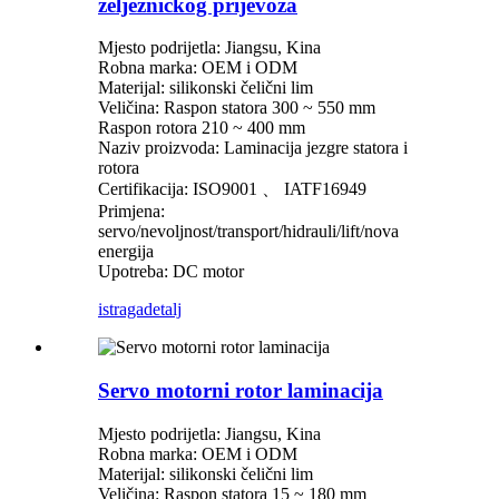
željezničkog prijevoza
Mjesto podrijetla: Jiangsu, Kina
Robna marka: OEM i ODM
Materijal: silikonski čelični lim
Veličina: Raspon statora 300 ~ 550 mm
Raspon rotora 210 ~ 400 mm
Naziv proizvoda: Laminacija jezgre statora i
rotora
Certifikacija: ISO9001 、 IATF16949
Primjena:
servo/nevoljnost/transport/hidrauli/lift/nova
energija
Upotreba: DC motor
istraga
detalj
Servo motorni rotor laminacija
Mjesto podrijetla: Jiangsu, Kina
Robna marka: OEM i ODM
Materijal: silikonski čelični lim
Veličina: Raspon statora 15 ~ 180 mm