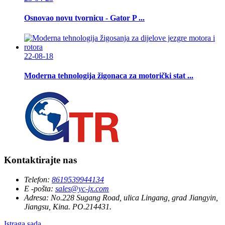
Osnovao novu tvornicu - Gator P ...
22-08-18
Moderna tehnologija žigonaca za motorički stat ...
Kontaktirajte nas
Telefon:
8619539944134
E -pošta:
sales@yc-jx.com
Adresa:
No.228 Sugang Road, ulica Lingang, grad Jiangyin,
Jiangsu, Kina. PO.214431.
Istraga sada