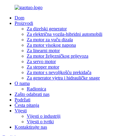
Dom
Proizvodi
Za dizelski generator
Za električna vozila-hibridni automobili
Za motor za vuču dizala
Za motor visokog napona
Za linearni motor
Za motor željezničkog prijevoza
Za servo motor
Za stepper motor
Za motor s nevoljkošću prekidača
Za generator vjetra i hidrauličke snage
O nama
Radionica
Zašto odabrati nas
Podržati
Česta pitanja
Vijesti
Vijesti o industriji
Vijesti o tvrtki
Kontaktirajte nas