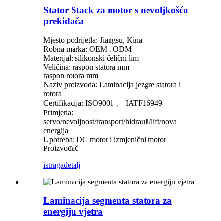
Stator Stack za motor s nevoljkošću
prekidača
Mjesto podrijetla: Jiangsu, Kina
Robna marka: OEM i ODM
Materijal: silikonski čelični lim
Veličina: raspon statora mm
raspon rotora mm
Naziv proizvoda: Laminacija jezgre statora i
rotora
Certifikacija: ISO9001 、 IATF16949
Primjena:
servo/nevoljnost/transport/hidrauli/lift/nova
energija
Upotreba: DC motor i izmjenični motor
Proizvođač
istraga
detalj
Laminacija segmenta statora za
energiju vjetra