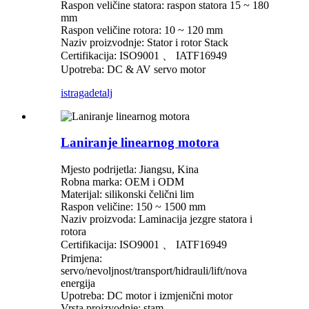
Raspon veličine statora: raspon statora 15 ~ 180
mm
Raspon veličine rotora: 10 ~ 120 mm
Naziv proizvodnje: Stator i rotor Stack
Certifikacija: ISO9001 、 IATF16949
Upotreba: DC & AV servo motor
istraga
detalj
Laniranje linearnog motora
Mjesto podrijetla: Jiangsu, Kina
Robna marka: OEM i ODM
Materijal: silikonski čelični lim
Raspon veličine: 150 ~ 1500 mm
Naziv proizvoda: Laminacija jezgre statora i
rotora
Certifikacija: ISO9001 、 IATF16949
Primjena:
servo/nevoljnost/transport/hidrauli/lift/nova
energija
Upotreba: DC motor i izmjenični motor
Vrsta proizvodnje: stam