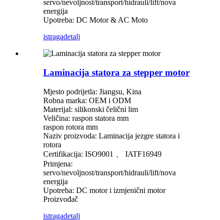
servo/nevoljnost/transport/hidrauli/lift/nova
energija
Upotreba: DC Motor & AC Moto
istraga
detalj
Laminacija statora za stepper motor
Mjesto podrijetla: Jiangsu, Kina
Robna marka: OEM i ODM
Materijal: silikonski čelični lim
Veličina: raspon statora mm
raspon rotora mm
Naziv proizvoda: Laminacija jezgre statora i
rotora
Certifikacija: ISO9001 、 IATF16949
Primjena:
servo/nevoljnost/transport/hidrauli/lift/nova
energija
Upotreba: DC motor i izmjenični motor
Proizvođač
istraga
detalj