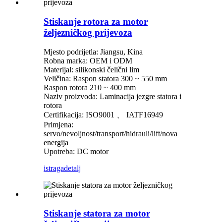
Stiskanje rotora za motor
željezničkog prijevoza
Mjesto podrijetla: Jiangsu, Kina
Robna marka: OEM i ODM
Materijal: silikonski čelični lim
Veličina: Raspon statora 300 ~ 550 mm
Raspon rotora 210 ~ 400 mm
Naziv proizvoda: Laminacija jezgre statora i
rotora
Certifikacija: ISO9001 、 IATF16949
Primjena:
servo/nevoljnost/transport/hidrauli/lift/nova
energija
Upotreba: DC motor
istraga
detalj
Stiskanje statora za motor