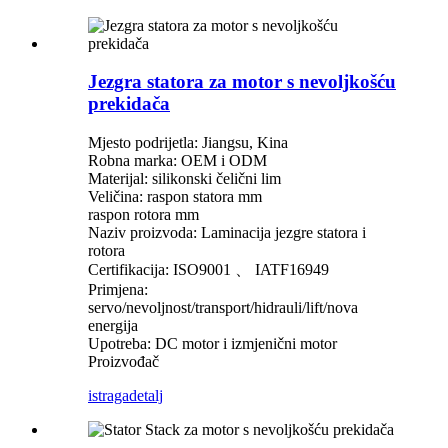
Jezgra statora za motor s nevoljkošću
prekidača
Mjesto podrijetla: Jiangsu, Kina
Robna marka: OEM i ODM
Materijal: silikonski čelični lim
Veličina: raspon statora mm
raspon rotora mm
Naziv proizvoda: Laminacija jezgre statora i
rotora
Certifikacija: ISO9001 、 IATF16949
Primjena:
servo/nevoljnost/transport/hidrauli/lift/nova
energija
Upotreba: DC motor i izmjenični motor
Proizvođač
istraga
detalj