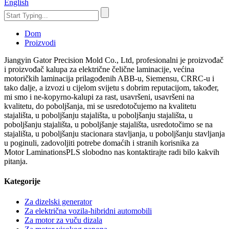
English
Dom
Proizvodi
Jiangyin Gator Precision Mold Co., Ltd, profesionalni je proizvođač
i proizvođač kalupa za električne čelične laminacije, većina
motoričkih laminacija prilagođenih ABB-u, Siemensu, CRRC-u i
tako dalje, a izvozi u cijelom svijetu s dobrim reputacijom, također,
mi smo i ne-kopyrno-kalupi za rast, usavršeni, usavršeni na
kvalitetu, do poboljšanja, mi se usredotočujemo na kvalitetu
stajališta, u poboljšanju stajališta, u poboljšanju stajališta, u
poboljšanju stajališta, u poboljšanje stajališta, usredotočimo se na
stajališta, u poboljšanju stacionara stavljanja, u poboljšanju stavljanja
u poginuli, zadovoljiti potrebe domaćih i stranih korisnika za
Motor LaminationsPLS slobodno nas kontaktirajte radi bilo kakvih
pitanja.
Kategorije
Za dizelski generator
Za električna vozila-hibridni automobili
Za motor za vuču dizala