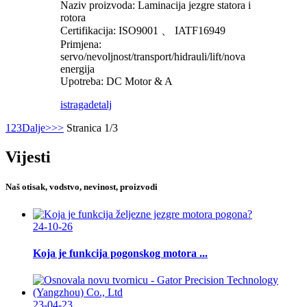
Naziv proizvoda: Laminacija jezgre statora i
rotora
Certifikacija: ISO9001 、 IATF16949
Primjena:
servo/nevoljnost/transport/hidrauli/lift/nova
energija
Upotreba: DC Motor & A
istraga
detalj
1
2
3
Dalje>
>>
Stranica 1/3
Vijesti
Naš otisak, vodstvo, nevinost, proizvodi
24-10-26
Koja je funkcija pogonskog motora ...
23-04-23