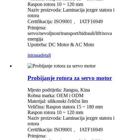
Raspon rotora 10 ~ 120 mm
Naziv proizvoda: Laminacija jezgre statora i
rotora
Certifikacija: ISO9001 、 IATF16949
Primjena:
servo/nevoljnost/transport/hidrauli/lift/nova
energija
Upotreba: DC Motor & AC Moto
istraga
detalj
Probijanje rotora za servo motor
Mjesto podrijetla: Jiangsu, Kina
Robna marka: OEM i ODM
Materijal: silikonski čelični lim
Veličina: Raspon statora 15 ~ 180 mm
Raspon rotora 10 ~ 120 mm
Naziv proizvoda: Laminacija jezgre statora i
rotora
Certifikacija: ISO9001 、 IATF16949
Primjena: