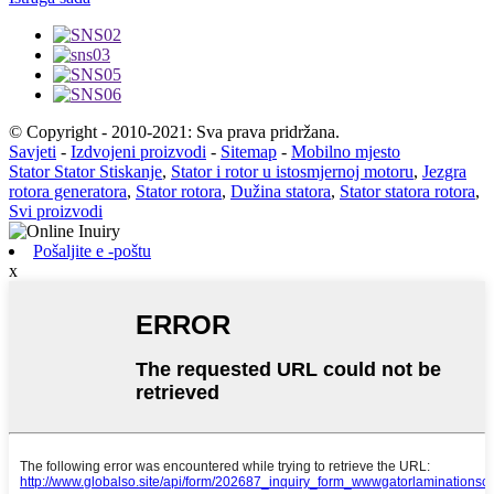
© Copyright - 2010-2021: Sva prava pridržana.
Savjeti
-
Izdvojeni proizvodi
-
Sitemap
-
Mobilno mjesto
Stator Stator Stiskanje
,
Stator i rotor u istosmjernoj motoru
,
Jezgra
rotora generatora
,
Stator rotora
,
Dužina statora
,
Stator statora rotora
,
Svi proizvodi
Pošaljite e -poštu
x