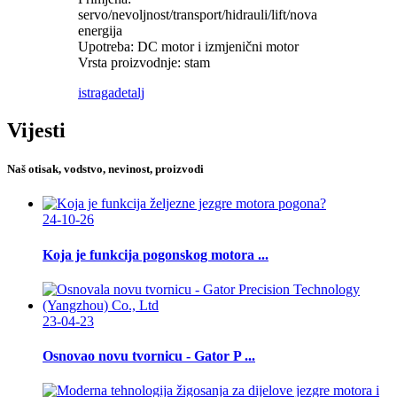
servo/nevoljnost/transport/hidrauli/lift/nova
energija
Upotreba: DC motor i izmjenični motor
Vrsta proizvodnje: stam
istraga
detalj
Vijesti
Naš otisak, vodstvo, nevinost, proizvodi
24-10-26
Koja je funkcija pogonskog motora ...
23-04-23
Osnovao novu tvornicu - Gator P ...