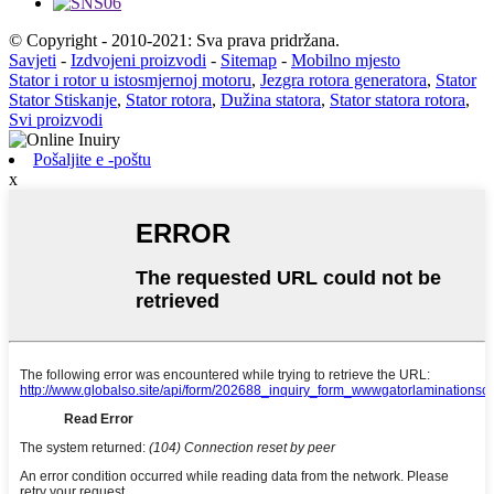
© Copyright - 2010-2021: Sva prava pridržana.
Savjeti
-
Izdvojeni proizvodi
-
Sitemap
-
Mobilno mjesto
Stator i rotor u istosmjernoj motoru
,
Jezgra rotora generatora
,
Stator
Stator Stiskanje
,
Stator rotora
,
Dužina statora
,
Stator statora rotora
,
Svi proizvodi
Pošaljite e -poštu
x