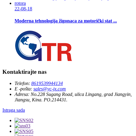
22-08-18
Moderna tehnologija žigonaca za motorički stat ...
Kontaktirajte nas
Telefon:
8619539944134
E -pošta:
sales@yc-jx.com
Adresa:
No.228 Sugang Road, ulica Lingang, grad Jiangyin,
Jiangsu, Kina. PO.214431.
Istraga sada