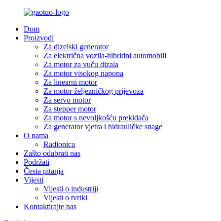
Dom
Proizvodi
Za dizelski generator
Za električna vozila-hibridni automobili
Za motor za vuču dizala
Za motor visokog napona
Za linearni motor
Za motor željezničkog prijevoza
Za servo motor
Za stepper motor
Za motor s nevoljkošću prekidača
Za generator vjetra i hidrauličke snage
O nama
Radionica
Zašto odabrati nas
Podržati
Česta pitanja
Vijesti
Vijesti o industriji
Vijesti o tvrtki
Kontaktirajte nas