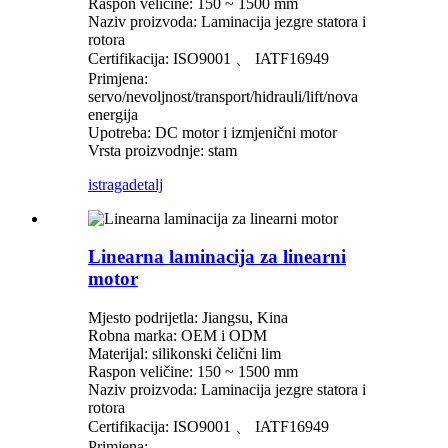
Raspon veličine: 150 ~ 1500 mm
Naziv proizvoda: Laminacija jezgre statora i
rotora
Certifikacija: ISO9001 、 IATF16949
Primjena:
servo/nevoljnost/transport/hidrauli/lift/nova
energija
Upotreba: DC motor i izmjenični motor
Vrsta proizvodnje: stam
istraga
detalj
Linearna laminacija za linearni
motor
Mjesto podrijetla: Jiangsu, Kina
Robna marka: OEM i ODM
Materijal: silikonski čelični lim
Raspon veličine: 150 ~ 1500 mm
Naziv proizvoda: Laminacija jezgre statora i
rotora
Certifikacija: ISO9001 、 IATF16949
Primjena: