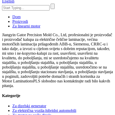
English
Dom
Proizvodi
Za linearni motor
Jiangyin Gator Precision Mold Co., Ltd, profesionalni je proizvođač
i proizvođač kalupa za električne čelične laminacije, većina
motoričkih laminacija prilagođenih ABB-u, Siemensu, CRRC-u i
tako dalje, a izvozi u cijelom svijetu s dobrim reputacijom, također,
mi smo i ne-kopyrno-kalupi za rast, usavršeni, usavršeni na
kvalitetu, do poboljšanja, mi se usredotočujemo na kvalitetu
stajališta, u poboljšanju stajališta, u poboljšanju stajališta, u
poboljšanju stajališta, u poboljšanje stajališta, usredotočimo se na
stajališta, u poboljšanju stacionara stavljanja, u poboljšanju stavljanja
u poginuli, zadovoljiti potrebe domaćih i stranih korisnika za
Motor LaminationsPLS slobodno nas kontaktirajte radi bilo kakvih
pitanja.
Kategorije
Za dizelski generator
Za električna vozila-hibridni automobili