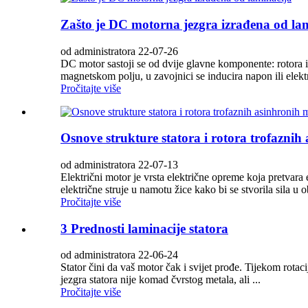
Zašto je DC motorna jezgra izrađena od la
od administratora 22-07-26
DC motor sastoji se od dvije glavne komponente: rotora i
magnetskom polju, u zavojnici se inducira napon ili elektri
Pročitajte više
Osnove strukture statora i rotora trofaznih
od administratora 22-07-13
Električni motor je vrsta električne opreme koja pretvara
električne struje u namotu žice kako bi se stvorila sila u ob
Pročitajte više
3 Prednosti laminacije statora
od administratora 22-06-24
Stator čini da vaš motor čak i svijet prođe. Tijekom rotaci
jezgra statora nije komad čvrstog metala, ali ...
Pročitajte više