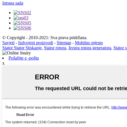
Istraga sada
© Copyright - 2010-2021: Sva prava pridržana.
Savjeti
-
Izdvojeni proizvodi
-
Sitemap
-
Mobilno mjesto
Stator Stator Stiskanje
,
Stator rotora
,
Jezgra rotora generatora
,
Stator s
Pošaljite e -poštu
x