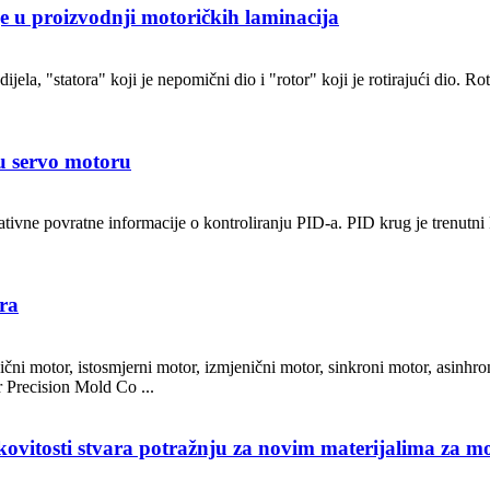
je u proizvodnji motoričkih laminacija
ela, "statora" koji je nepomični dio i "rotor" koji je rotirajući dio. Rot
 u servo motoru
gativne povratne informacije o kontroliranju PID-a. PID krug je trenutni 
ra
čni motor, istosmjerni motor, izmjenični motor, sinkroni motor, asinhron
r Precision Mold Co ...
ovitosti stvara potražnju za novim materijalima za mo