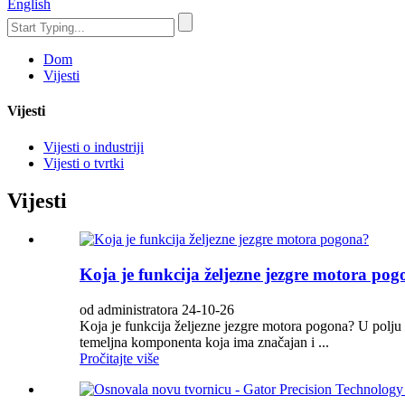
English
Dom
Vijesti
Vijesti
Vijesti o industriji
Vijesti o tvrtki
Vijesti
Koja je funkcija željezne jezgre motora po
od administratora 24-10-26
Koja je funkcija željezne jezgre motora pogona? U polju e
temeljna komponenta koja ima značajan i ...
Pročitajte više