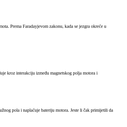
 namota. Prema Faradayjevom zakonu, kada se jezgra okreće u
eluje kroz interakciju između magnetskog polja motora i
žnog pola i naplaćuje bateriju motora. Jeste li čak primijetili da