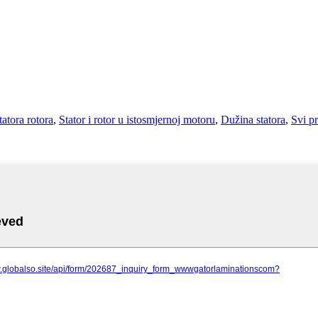
tatora rotora
,
Stator i rotor u istosmjernoj motoru
,
Dužina statora
,
Svi p