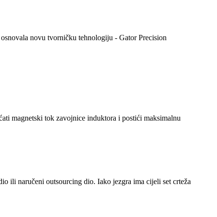
a osnovala novu tvorničku tehnologiju - Gator Precision
ati magnetski tok zavojnice induktora i postići maksimalnu
o ili naručeni outsourcing dio. Iako jezgra ima cijeli set crteža