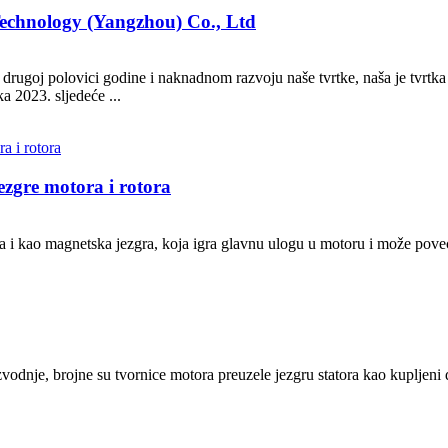
Technology (Yangzhou) Co., Ltd
 drugoj polovici godine i naknadnom razvoju naše tvrtke, naša je tvrtk
 2023. sljedeće ...
ezgre motora i rotora
 i kao magnetska jezgra, koja igra glavnu ulogu u motoru i može poveć
vodnje, brojne su tvornice motora preuzele jezgru statora kao kupljeni di