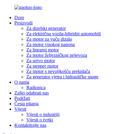
Dom
Proizvodi
Za dizelski generator
Za električna vozila-hibridni automobili
Za motor za vuču dizala
Za motor visokog napona
Za linearni motor
Za motor željezničkog prijevoza
Za servo motor
Za stepper motor
Za motor s nevoljkošću prekidača
Za generator vjetra i hidrauličke snage
O nama
Radionica
Zašto odabrati nas
Podržati
Česta pitanja
Vijesti
Vijesti o industriji
Vijesti o tvrtki
Kontaktirajte nas