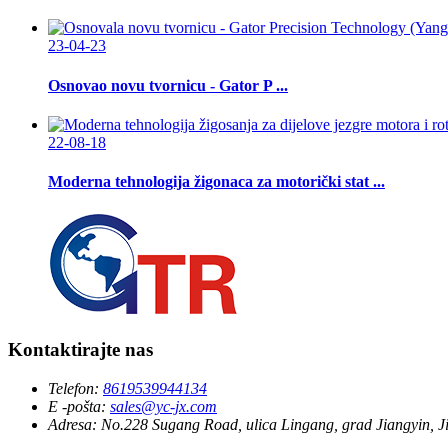
23-04-23
Osnovao novu tvornicu - Gator P ...
22-08-18
Moderna tehnologija žigonaca za motorički stat ...
Kontaktirajte nas
Telefon:
8619539944134
E -pošta:
sales@yc-jx.com
Adresa:
No.228 Sugang Road, ulica Lingang, grad Jiangyin, 