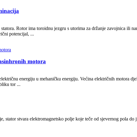
minacija
 statora. Rotor ima toroidnu jezgru s utorima za držanje zavojnica ili
čni potencijal, ...
 asinhronih motora
 električnu energiju u mehaničku energiju. Većina električnih motora dj
liku tor ...
je, stator stvara elektromagnetsko polje koje teče od sjevernog pola do ju