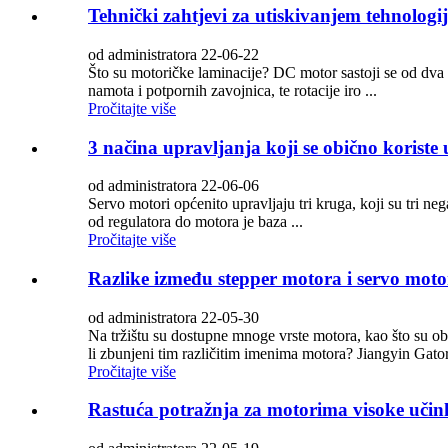
Tehnički zahtjevi za utiskivanjem tehnologi
od administratora 22-06-22
Što su motoričke laminacije? DC motor sastoji se od dva dij
namota i potpornih zavojnica, te rotacije iro ...
Pročitajte više
3 načina upravljanja koji se obično koriste
od administratora 22-06-06
Servo motori općenito upravljaju tri kruga, koji su tri ne
od regulatora do motora je baza ...
Pročitajte više
Razlike između stepper motora i servo moto
od administratora 22-05-30
Na tržištu su dostupne mnoge vrste motora, kao što su obi
li zbunjeni tim različitim imenima motora? Jiangyin Gato
Pročitajte više
Rastuća potražnja za motorima visoke učink