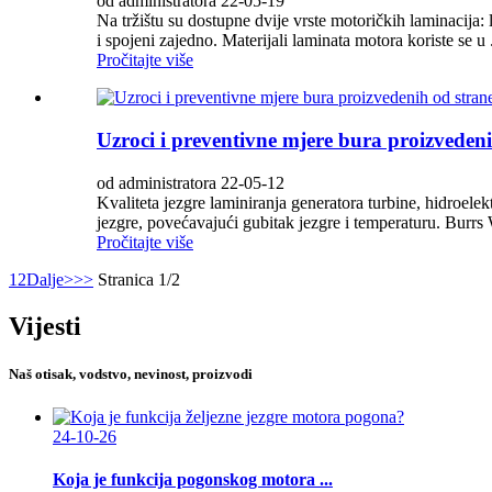
od administratora 22-05-19
Na tržištu su dostupne dvije vrste motoričkih laminacija: l
i spojeni zajedno. Materijali laminata motora koriste se u .
Pročitajte više
Uzroci i preventivne mjere bura proizvedeni
od administratora 22-05-12
Kvaliteta jezgre laminiranja generatora turbine, hidroele
jezgre, povećavajući gubitak jezgre i temperaturu. Burrs 
Pročitajte više
1
2
Dalje>
>>
Stranica 1/2
Vijesti
Naš otisak, vodstvo, nevinost, proizvodi
24-10-26
Koja je funkcija pogonskog motora ...