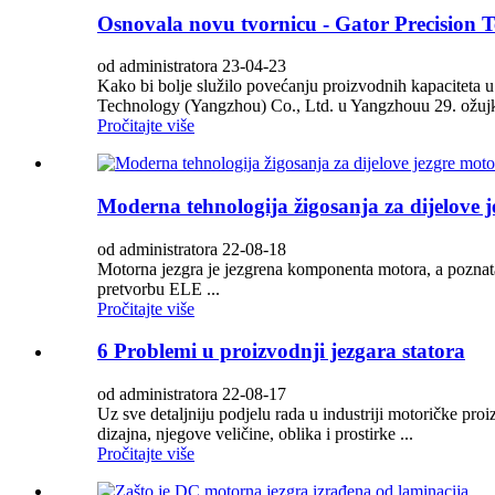
Osnovala novu tvornicu - Gator Precision 
od administratora 23-04-23
Kako bi bolje služilo povećanju proizvodnih kapaciteta u
Technology (Yangzhou) Co., Ltd. u Yangzhouu 29. ožujka
Pročitajte više
Moderna tehnologija žigosanja za dijelove j
od administratora 22-08-18
Motorna jezgra je jezgrena komponenta motora, a poznata
pretvorbu ELE ...
Pročitajte više
6 Problemi u proizvodnji jezgara statora
od administratora 22-08-17
Uz sve detaljniju podjelu rada u industriji motoričke proiz
dizajna, njegove veličine, oblika i prostirke ...
Pročitajte više