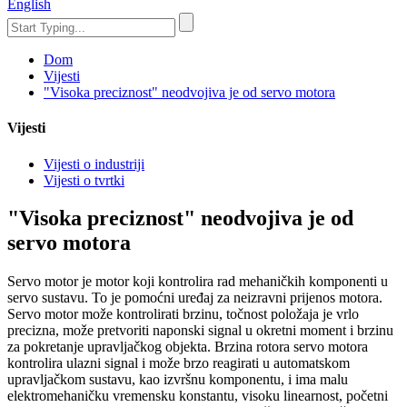
English
Dom
Vijesti
"Visoka preciznost" neodvojiva je od servo motora
Vijesti
Vijesti o industriji
Vijesti o tvrtki
"Visoka preciznost" neodvojiva je od
servo motora
Servo motor je motor koji kontrolira rad mehaničkih komponenti u
servo sustavu. To je pomoćni uređaj za neizravni prijenos motora.
Servo motor može kontrolirati brzinu, točnost položaja je vrlo
precizna, može pretvoriti naponski signal u okretni moment i brzinu
za pokretanje upravljačkog objekta. Brzina rotora servo motora
kontrolira ulazni signal i može brzo reagirati u automatskom
upravljačkom sustavu, kao izvršnu komponentu, i ima malu
elektromehaničku vremensku konstantu, visoku linearnost, početni