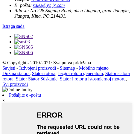
E -pošta:
sales@yc-jx.com
Adresa:
No.228 Sugang Road, ulica Lingang, grad Jiangyin,
Jiangsu, Kina. PO.214431.
Istraga sada
© Copyright - 2010-2021: Sva prava pridržana.
Savjeti
-
Izdvojeni proizvodi
-
Sitemap
-
Mobilno mjesto
Dužina statora
,
Stator rotora
,
Jezgra rotora generatora
,
Stator statora
rotora
,
Stator Stator Stiskanje
,
Stator i rotor u istosmjernoj motoru
,
Svi proizvodi
Pošaljite e -poštu
x