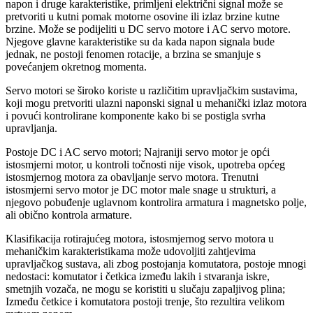
napon i druge karakteristike, primljeni električni signal može se
pretvoriti u kutni pomak motorne osovine ili izlaz brzine kutne
brzine. Može se podijeliti u DC servo motore i AC servo motore.
Njegove glavne karakteristike su da kada napon signala bude
jednak, ne postoji fenomen rotacije, a brzina se smanjuje s
povećanjem okretnog momenta.
Servo motori se široko koriste u različitim upravljačkim sustavima,
koji mogu pretvoriti ulazni naponski signal u mehanički izlaz motora
i povući kontrolirane komponente kako bi se postigla svrha
upravljanja.
Postoje DC i AC servo motori; Najraniji servo motor je opći
istosmjerni motor, u kontroli točnosti nije visok, upotreba općeg
istosmjernog motora za obavljanje servo motora. Trenutni
istosmjerni servo motor je DC motor male snage u strukturi, a
njegovo pobuđenje uglavnom kontrolira armatura i magnetsko polje,
ali obično kontrola armature.
Klasifikacija rotirajućeg motora, istosmjernog servo motora u
mehaničkim karakteristikama može udovoljiti zahtjevima
upravljačkog sustava, ali zbog postojanja komutatora, postoje mnogi
nedostaci: komutator i četkica između lakih i stvaranja iskre,
smetnjih vozača, ne mogu se koristiti u slučaju zapaljivog plina;
Između četkice i komutatora postoji trenje, što rezultira velikom