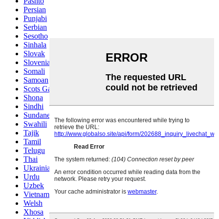
Pashto
Persian
Punjabi
Serbian
Sesotho
Sinhala
Slovak
Slovenian
Somali
Samoan
Scots Gaelic
Shona
Sindhi
Sundanese
Swahili
Tajik
Tamil
Telugu
Thai
Ukrainian
Urdu
Uzbek
Vietnamese
Welsh
Xhosa