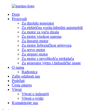
Dom
Proizvodi
Za dizelski generator
Za električna vozila-hibridni automobili
Za motor za vuču dizala
Za motor visokog napona
Za linearni motor
Za motor željezničkog prijevoza
Za servo motor
Za stepper motor
Za motor s nevoljkošću prekidača
Za generator vjetra i hidrauličke snage
O nama
Radionica
Zašto odabrati nas
Podržati
Česta pitanja
Vijesti
Vijesti o industriji
Vijesti o tvrtki
Kontaktirajte nas