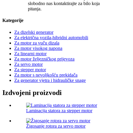
slobodno nas kontaktirajte za bilo koja
pitanja.
Kategorije
Za dizelski generator
Za električna vozila-hibridni automobili
Za motor za vuču dizala
Za motor visokog napona
Za linearni motor
Za motor željezničkog prijevoza
Za servo motor
Za stepper motor
Za motor s nevoljkošću prekidača
Za generator vjetra i hidrauličke snage
Izdvojeni proizvodi
Laminacija statora za stepper motor
Žigosanje rotora za servo motor