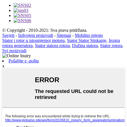
© Copyright - 2010-2021: Sva prava pridržana.
Savjeti
-
Izdvojeni proizvodi
-
Sitemap
-
Mobilno mjesto
Stator i rotor u istosmjernoj motoru
,
Stator Stator Stiskanje
,
Jezgra
rotora generatora
,
Stator statora rotora
,
Dužina statora
,
Stator rotora
,
Svi proizvodi
Pošaljite e -poštu
x