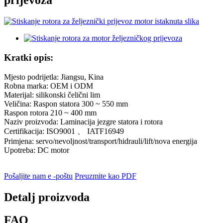
prijevoza
Kratki opis:
Mjesto podrijetla: Jiangsu, Kina
Robna marka: OEM i ODM
Materijal: silikonski čelični lim
Veličina: Raspon statora 300 ~ 550 mm
Raspon rotora 210 ~ 400 mm
Naziv proizvoda: Laminacija jezgre statora i rotora
Certifikacija: ISO9001 、 IATF16949
Primjena: servo/nevoljnost/transport/hidrauli/lift/nova energija
Upotreba: DC motor
Pošaljite nam e -poštu
Preuzmite kao PDF
Detalj proizvoda
FAQ