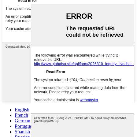
English
French
German
Portuguese
Spanish