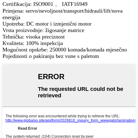
Certifikacija: ISO9001 、 IATF16949
Primjena: servo/nevoljnost/transport/hidrauli/lift/nova
energija
Upotreba: DC motor i izmjenični motor
Vrsta proizvodnje: žigosanje matrice
Tehnička: visoka preciznost
Kvaliteta: 100% inspekcija
Mogućnost opskrbe: 250000 komada/komada mjesečno
Pojedinosti o pakiranju bez vune s paletom