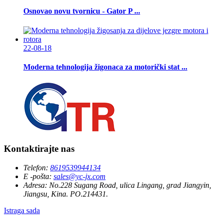
Osnovao novu tvornicu - Gator P ...
22-08-18
Moderna tehnologija žigonaca za motorički stat ...
Kontaktirajte nas
Telefon:
8619539944134
E -pošta:
sales@yc-jx.com
Adresa:
No.228 Sugang Road, ulica Lingang, grad Jiangyin,
Jiangsu, Kina. PO.214431.
Istraga sada