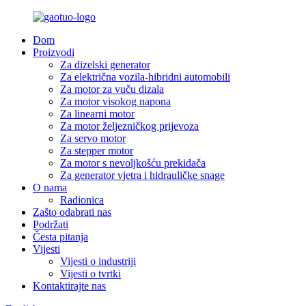
Dom
Proizvodi
Za dizelski generator
Za električna vozila-hibridni automobili
Za motor za vuču dizala
Za motor visokog napona
Za linearni motor
Za motor željezničkog prijevoza
Za servo motor
Za stepper motor
Za motor s nevoljkošću prekidača
Za generator vjetra i hidrauličke snage
O nama
Radionica
Zašto odabrati nas
Podržati
Česta pitanja
Vijesti
Vijesti o industriji
Vijesti o tvrtki
Kontaktirajte nas