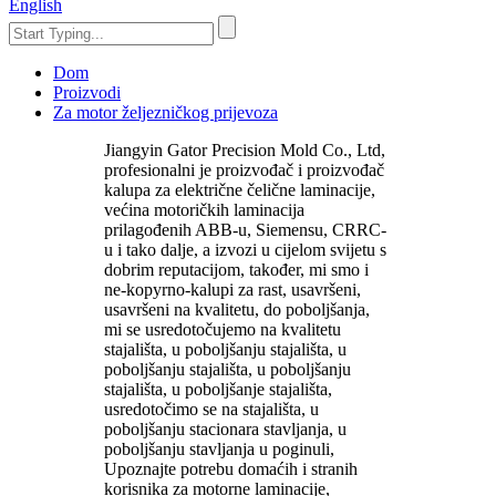
English
Dom
Proizvodi
Za motor željezničkog prijevoza
Jiangyin Gator Precision Mold Co., Ltd,
profesionalni je proizvođač i proizvođač
kalupa za električne čelične laminacije,
većina motoričkih laminacija
prilagođenih ABB-u, Siemensu, CRRC-
u i tako dalje, a izvozi u cijelom svijetu s
dobrim reputacijom, također, mi smo i
ne-kopyrno-kalupi za rast, usavršeni,
usavršeni na kvalitetu, do poboljšanja,
mi se usredotočujemo na kvalitetu
stajališta, u poboljšanju stajališta, u
poboljšanju stajališta, u poboljšanju
stajališta, u poboljšanje stajališta,
usredotočimo se na stajališta, u
poboljšanju stacionara stavljanja, u
poboljšanju stavljanja u poginuli,
Upoznajte potrebu domaćih i stranih
korisnika za motorne laminacije,