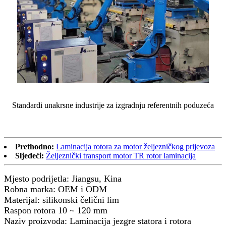
Standardi unakrsne industrije za izgradnju referentnih poduzeća
Prethodno:
Laminacija rotora za motor željezničkog prijevoza
Sljedeći:
Željeznički transport motor TR rotor laminacija
Mjesto podrijetla: Jiangsu, Kina
Robna marka: OEM i ODM
Materijal: silikonski čelični lim
Raspon rotora 10 ~ 120 mm
Naziv proizvoda: Laminacija jezgre statora i rotora