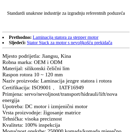
Standardi unakrsne industrije za izgradnju referentnih poduzeća
Prethodno:
Laminacija statora za stepper motor
Sljedeći:
Stator Stack za motor s nevoljkošću prekidača
Mjesto podrijetla: Jiangsu, Kina
Robna marka: OEM i ODM
Materijal: silikonski čelični lim
Raspon rotora 10 ~ 120 mm
Naziv proizvoda: Laminacija jezgre statora i rotora
Certifikacija: ISO9001 、 IATF16949
Primjena: servo/nevoljnost/transport/hidrauli/lift/nova
energija
Upotreba: DC motor i izmjenični motor
Vrsta proizvodnje: žigosanje matrice
Tehnička: visoka preciznost
Kvaliteta: 100% inspekcija
Mogućnost opskrbe: 250000 komada/komada mjesečno