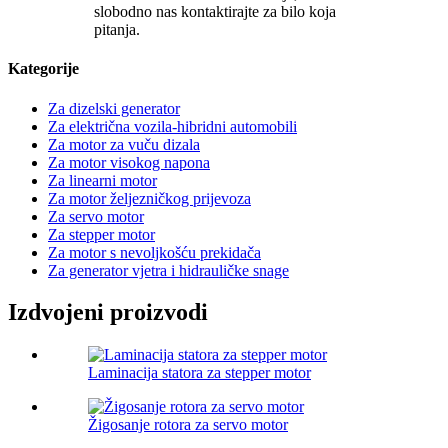
slobodno nas kontaktirajte za bilo koja
pitanja.
Kategorije
Za dizelski generator
Za električna vozila-hibridni automobili
Za motor za vuču dizala
Za motor visokog napona
Za linearni motor
Za motor željezničkog prijevoza
Za servo motor
Za stepper motor
Za motor s nevoljkošću prekidača
Za generator vjetra i hidrauličke snage
Izdvojeni proizvodi
Laminacija statora za stepper motor
Žigosanje rotora za servo motor