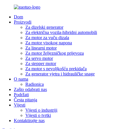
Dom
Proizvodi
Za dizelski generator
Za električna vozila-hibridni automobili
Za motor za vuču dizala
Za motor visokog napona
Za linearni motor
Za motor željezničkog prijevoza
Za servo motor
Za stepper motor
Za motor s nevoljkošću prekidača
Za generator vjetra i hidrauličke snage
O nama
Radionica
Zašto odabrati nas
Podržati
Česta pitanja
Vijesti
Vijesti o industriji
Vijesti o tvrtki
Kontaktirajte nas