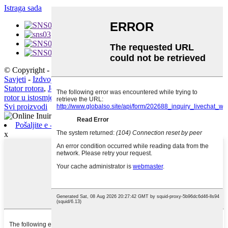
Istraga sada
© Copyright - 2010-2021: Sva prava pridržana.
Savjeti
-
Izdvojeni proizvodi
-
Sitemap
-
Mobilno mjesto
Stator rotora
,
Jezgra rotora generatora
,
Stator statora rotora
,
Stator i
rotor u istosmjernoj motoru
,
Stator Stator Stiskanje
,
Dužina statora
,
Svi proizvodi
Pošaljite e -poštu
x