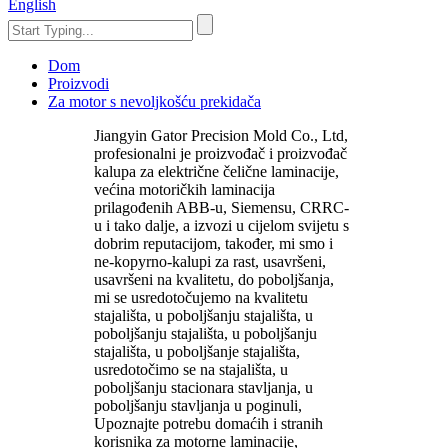
English
Dom
Proizvodi
Za motor s nevoljkošću prekidača
Jiangyin Gator Precision Mold Co., Ltd,
profesionalni je proizvođač i proizvođač
kalupa za električne čelične laminacije,
većina motoričkih laminacija
prilagođenih ABB-u, Siemensu, CRRC-
u i tako dalje, a izvozi u cijelom svijetu s
dobrim reputacijom, također, mi smo i
ne-kopyrno-kalupi za rast, usavršeni,
usavršeni na kvalitetu, do poboljšanja,
mi se usredotočujemo na kvalitetu
stajališta, u poboljšanju stajališta, u
poboljšanju stajališta, u poboljšanju
stajališta, u poboljšanje stajališta,
usredotočimo se na stajališta, u
poboljšanju stacionara stavljanja, u
poboljšanju stavljanja u poginuli,
Upoznajte potrebu domaćih i stranih
korisnika za motorne laminacije,